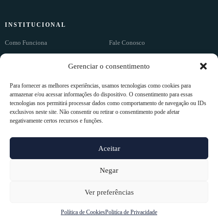
INSTITUCIONAL
Como Funciona
Fale Conosco
Produtos
Quem Somos
Gerenciar o consentimento
Tire Suas Dúvidas
Para fornecer as melhores experiências, usamos tecnologias como cookies para
armazenar e/ou acessar informações do dispositivo. O consentimento para essas
tecnologias nos permitirá processar dados como comportamento de navegação ou IDs
ASSINAR
exclusivos neste site. Não consentir ou retirar o consentimento pode afetar
AGORA
negativamente certos recursos e funções.
Aceitar
© EURO COLCHÕES
2025
–
CNPJ 10.175.924/0001-82. Todos os direitos
Negar
reservados.
Termos e Condições
e
Política de privacidade.
Ver preferências
Desenvolvido no Brasil pela
Política de Cookies
Politíca de Privacidade